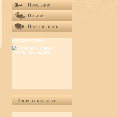
Поселение
Питание
Полезно знать
Погода в Поповке
Gismeteo
Погода на 2 недели
Конвертор валют