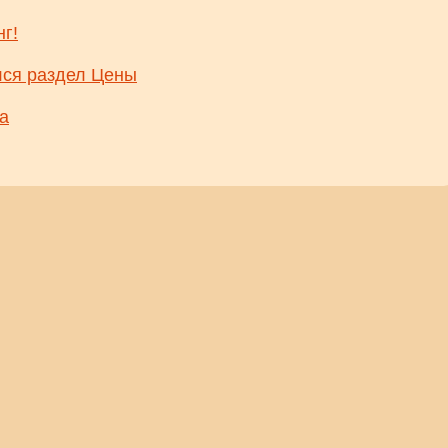
нг!
лся раздел Цены
а