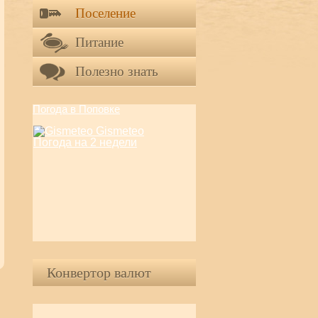
Поселение
Питание
Полезно знать
Погода в Поповке
Gismeteo
Погода на 2 недели
Конвертор валют